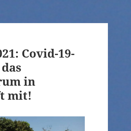
21: Covid-19-
 das
rum in
t mit!