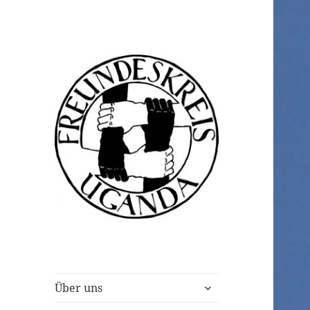
Freundeskreis
Uganda e.V.
untermenü
Über uns
anzeigen