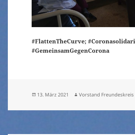
#FlattenTheCurve; #Coronasolidari
#GemeinsamGegenCorona
Veröffentlicht
Autor
13. März 2021
Vorstand Freundeskreis
am