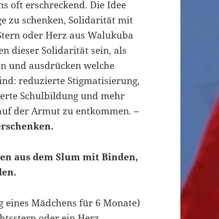
s oft erschreckend. Die Idee
nge zu schenken, Solidarität mit
 Stern oder Herz aus Walukuba
n dieser Solidarität sein, als
en und ausdrücken welche
nd: reduzierte Stigmatisierung,
rte Schulbildung und mehr
lauf der Armut zu entkommen.
–
verschenken.
chen aus dem Slum mit Binden,
den.
ng eines Mädchens für 6 Monate)
htsstern oder ein Herz