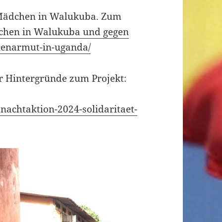
e Mädchen in Walukuba. Zum
dchen in Walukuba und gegen
denarmut-in-uganda/
r Hintergründe zum Projekt:
nachtaktion-2024-solidaritaet-