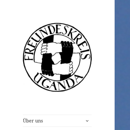
Freundeskreis
Uganda e.V.
untermenü
Über uns
anzeigen