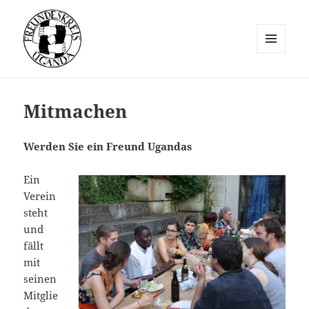
MENÜ
UND
Freundeskreis Uganda e.V.
WIDGETS
Mitmachen
Werden Sie ein Freund Ugandas
Ein
Verein
steht
und
fällt
mit
seinen
Mitglie