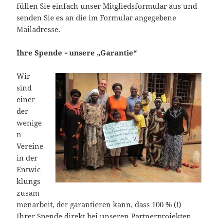
füllen Sie einfach unser
Mitgliedsformular
aus und
senden Sie es an die im Formular angegebene
Mailadresse.
Ihre Spende
unsere „Garantie“
–
Wir
sind
einer
der
wenige
n
Vereine
in der
Entwic
klungs
zusam
menarbeit, der garantieren kann, dass 100 % (!)
Ihrer Spende direkt bei unseren Partnerprojekten