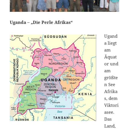
Uganda – „Die Perle Afrikas“
Ugand
a liegt
am
Äquat
or und
am
größte
n See
Afrika
s, dem
Viktori
asee.
Das
Land,