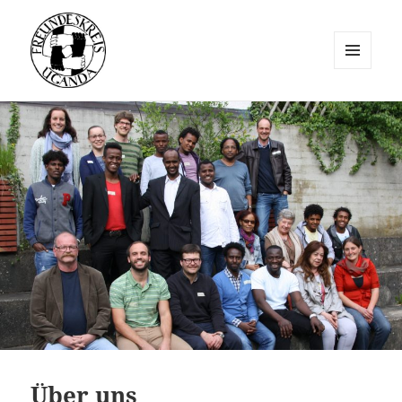
MENÜ
UND
Freundeskreis Uganda e.V.
WIDGETS
Über uns